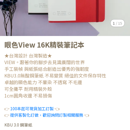
1
/
15
眼色View 16K精裝筆記本
★台灣設計 台灣製造★
VIEW。跟著你的腳步去見識廣闊的世界
手工裝幀 與紙張結合創造出優秀的強韌度
KBU3.0無酸鋼筆紙 不易變質 絕佳的文件保存特性
卓越的顯色能力 不暈染 不透寫 不毛邊
可全攤平 耐用精裝外殼
1cm圓角收邊 不易損傷
👉
100本起可現貨加工訂製
👈
👉
提供客製化訂做，歡迎詢問訂製相關服務
👈
KBU 3.0 鋼筆紙