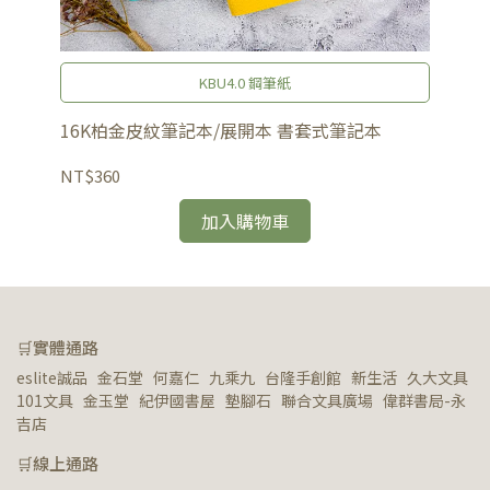
KBU4.0 鋼筆紙
16K柏金皮紋筆記本/展開本 書套式筆記本
2
NT$360
NT
加入購物車
🛒實體通路
eslite誠品   金石堂   何嘉仁   九乘九   台隆手創館   新生活   久大文具   
101文具   金玉堂   紀伊國書屋   墊腳石   聯合文具廣場   偉群書局-永
吉店
🛒線上通路