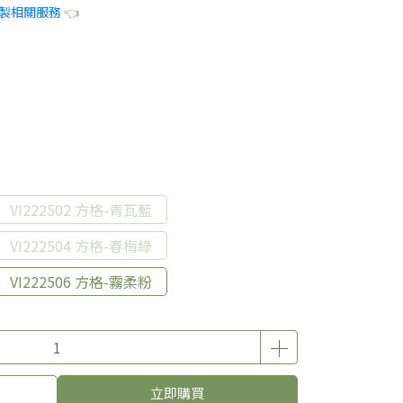
製相關服務
👈
VI222502 方格-青瓦藍
VI222504 方格-春梅綠
VI222506 方格-霧柔粉
立即購買