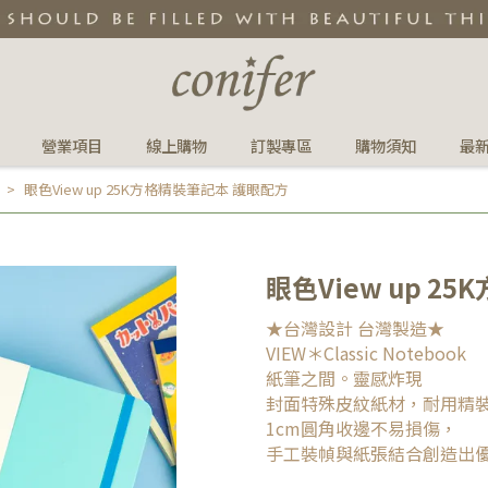
營業項目
線上購物
訂製專區
購物須知
最
眼色View up 25K方格精裝筆記本 護眼配方
眼色View up 2
★台灣設計 台灣製造★
VIEW＊Classic Notebook
紙筆之間。靈感炸現
封面特殊皮紋紙材，耐用精
1cm圓角收邊不易損傷，
手工裝幀與紙張結合創造出優