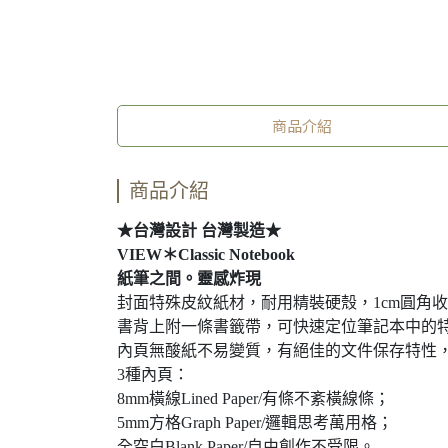
商品介紹
商品介紹
★台灣設計 台灣製造★
VIEW＊Classic Notebook
紙筆之間。靈感炸現
封面特殊皮紋紙材，耐用精裝硬殼，1cm圓角收
書背上附一條書籤帶，可快速定位筆記本中的
內頁無酸紙不易變質，有絕佳的文件保存特性
3種內頁：
8mm橫線Lined Paper/有條不紊橫線條；
5mm方格Graph Paper/邏輯思考萬用格；
全空白Blank Paper/自由創作不受限。