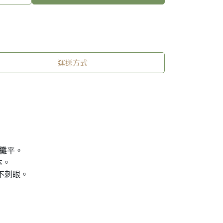
運送方式
全攤平。
本。
不刺眼。