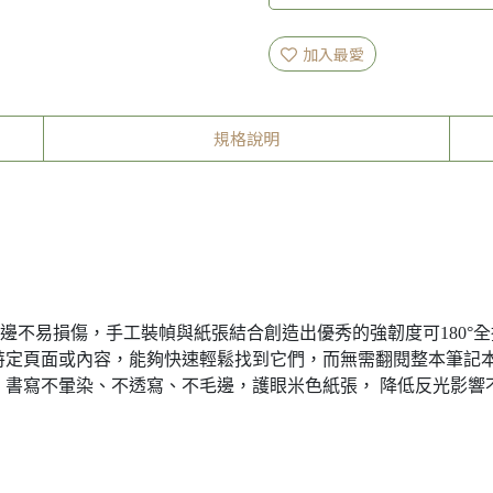
加入最愛
規格說明
邊不易損傷，手工裝幀與紙張結合創造出優秀的強韌度可180°
特定頁面或內容，能夠快速輕鬆找到它們，而無需翻閱整本筆記
，書寫不暈染、不透寫、不毛邊，護眼米色紙張， 降低反光影響