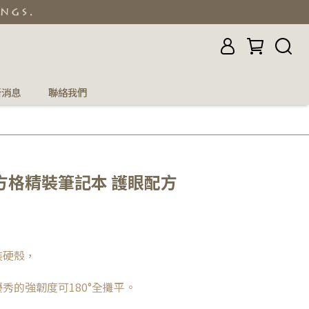
新消息
聯絡我們
5K方格精裝筆記本 護眼配方
裝硬殼，
秀的強韌度可180°全攤平。