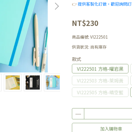
👉
提供客製化訂做，歡迎詢問訂
NT$230
商品編號:
VI222501
供貨狀況:
尚有庫存
款式
VI222501 方格-曜岩黑
VI222503 方格-萊姆黃
VI222505 方格-晴空藍
加入購物車