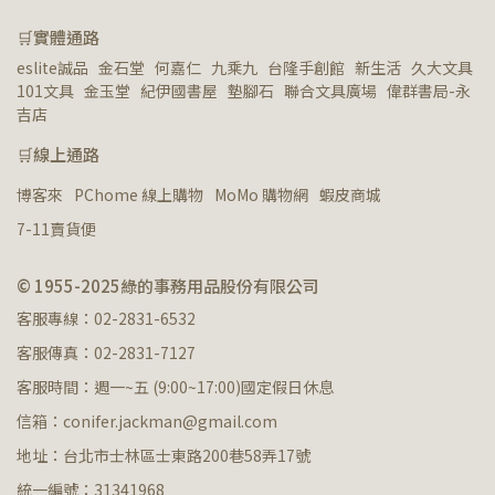
🛒實體通路
eslite誠品   金石堂   何嘉仁   九乘九   台隆手創館   新生活   久大文具   
101文具   金玉堂   紀伊國書屋   墊腳石   聯合文具廣場   偉群書局-永
吉店
🛒線上通路
博客來
PChome 線上購物
MoMo 購物網
蝦皮商城
7-11賣貨便
© 1955-2025綠的事務用品股份有限公司
客服專線：02-2831-6532
客服傳真：02-2831-7127
客服時間：週一~五 (9:00~17:00)國定假日休息
信箱：conifer.jackman@gmail.com
地址：台北市士林區士東路200巷58弄17號
統一編號：31341968