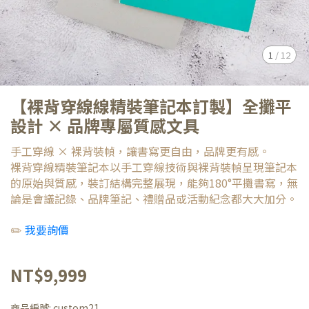
1
/
12
【裸背穿線線精裝筆記本訂製】全攤平
設計 × 品牌專屬質感文具
手工穿線 × 裸背裝幀，讓書寫更自由，品牌更有感。
裸背穿線精裝筆記本以手工穿線技術與裸背裝幀呈現筆記本
的原始與質感，裝訂結構完整展現，能夠180°平攤書寫，無
論是會議記錄、品牌筆記、禮贈品或活動紀念都大大加分。
✏️
我要詢價
NT$9,999
商品編號:
custom21