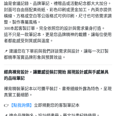
論是會議記錄、品牌筆記、禮贈品或活動紀念都大大加分。
封面可自由搭配美術紙、彩色印刷或燙金加工，內頁亦提供
橫線、方格或空白等公版格式可供印刷，尺寸也可依需求調
整，製作專屬風格。
300本起客製訂單，完全依照您的設計與需求量身打造。
這不只是一款筆記本，更是您品牌精神的載體，讓每位使用
者都能感受到質感與溫度。
📌 建議您在下單前與我們詳談需求與設計，讓每一次訂製
都精準落實品牌形象與預算效益。
經典裸背設計，讓靈感從裝訂開始 展現設計感與手感兼具
的品味筆記
裸背精裝筆記本以可攤平裝訂、書脊縫線外露為特色，呈現
真實工藝細節。
👉
【點我詢價】
立即規劃您的客製筆記本
📌 適合品牌聯名、設計師書冊、藝文計畫紀錄使用。