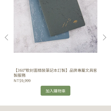
封面
【360°軟封面精裝筆記本訂製】品牌專屬文具客
【
製服務
品
NT$9,999
NT
加入購物車