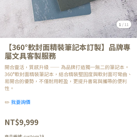
1
/
11
【360°軟封面精裝筆記本訂製】品牌專
屬文具客製服務
開合靈活，質感升級 —— 為品牌打造獨一無二的筆記本。
360°軟封面精裝筆記本，結合精裝堅固度與軟封面可彎曲、
易開合的優勢，不僅耐用輕盈，更提升書寫與攜帶的便利
性。
✏️
我要詢價
NT$9,999
商品編號:
custom19