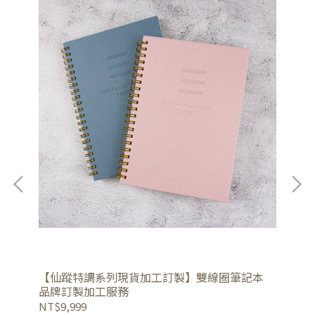
 質
【仙蹤特調系列現貨加工訂製】雙線圈筆記本
【
品牌訂製加工服務
品
NT$9,999
NT