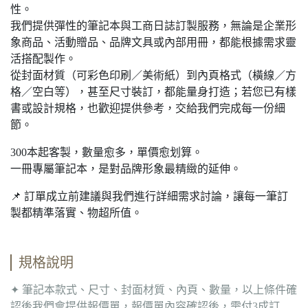
性。
我們提供彈性的筆記本與工商日誌訂製服務，無論是企業形
象商品、活動贈品、品牌文具或內部用冊，都能根據需求靈
活搭配製作。
從封面材質（可彩色印刷／美術紙）到內頁格式（橫線／方
格／空白等），甚至尺寸裝訂，都能量身打造；若您已有樣
書或設計規格，也歡迎提供參考，交給我們完成每一份細
節。
300本起客製，數量愈多，單價愈划算。
一冊專屬筆記本，是對品牌形象最精緻的延伸。
📌 訂單成立前建議與我們進行詳細需求討論，讓每一筆訂
製都精準落實、物超所值。
規格說明
✦ 筆記本款式、尺寸、封面材質、內頁、數量，以上條件確
認後我們會提供報價單，報價單內容確認後，需付3成訂