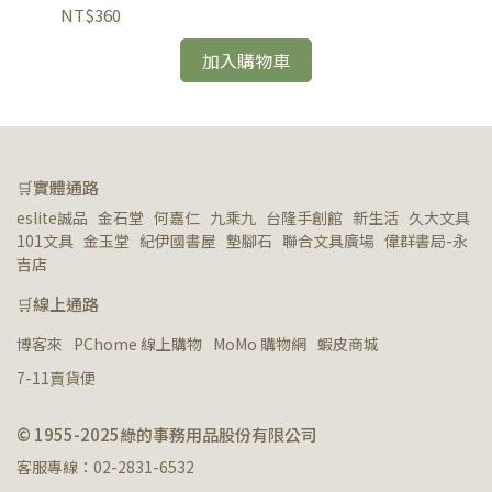
NT$360
NT
加入購物車
🛒實體通路
eslite誠品   金石堂   何嘉仁   九乘九   台隆手創館   新生活   久大文具   
101文具   金玉堂   紀伊國書屋   墊腳石   聯合文具廣場   偉群書局-永
吉店
🛒線上通路
博客來
PChome 線上購物
MoMo 購物網
蝦皮商城
7-11賣貨便
© 1955-2025綠的事務用品股份有限公司
客服專線：02-2831-6532