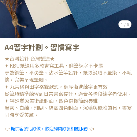
1
/
6
A4習字計劃。習慣寫字
★台灣設計 台灣製造★
✦ KBU紙適用多款書寫工具，鋼筆練字不卡墨
專為鋼筆、平尖筆、沾水筆等設計，紙張滑順不暈染、不毛
邊，完美呈現筆觸。
✦ 九宮格與田字格雙款式，循序漸進練字更有效
從筆順精準練習到日常書寫提升，適合各階段練字者使用。
✦ 特殊質感美術紙封面，四色選擇簡約典雅
墨茶、白練、珊瑚、縹藍四色封面，沉穩與優雅兼具，書寫
同時享受美感。
👉
提供客製化訂做，歡迎詢問訂製相關服務
👈