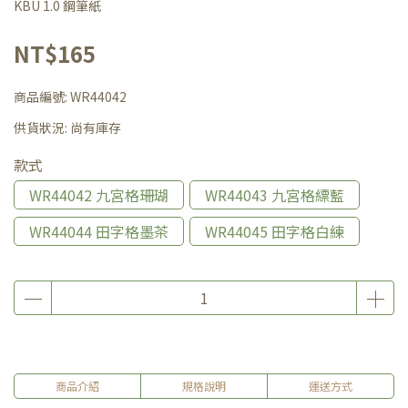
KBU 1.0 鋼筆紙
NT$165
商品編號:
WR44042
供貨狀況:
尚有庫存
款式
WR44042 九宮格珊瑚
WR44043 九宮格縹藍
WR44044 田字格墨茶
WR44045 田字格白練
商品介紹
規格說明
運送方式