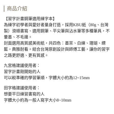
商品介紹
【習字計畫鋼筆適用練字本】
為練字初學者與愛好者量身打造，採用KBU紙（80g、台灣
製）滑順書寫、適用鋼筆、平尖筆與沾水筆等多種筆具，不
暈墨、不毛邊。
封面選用高質感美術紙，共四色：墨茶、白練、珊瑚、縹
藍，典雅耐看。結合台灣原創設計與師傅工藝，讓你的習字
之路更舒適、更有質感。
九宮格建議使用者：
習字計畫剛開始的人
可以較準確的學習筆順，字體大小約為12~15mm
田字格建議使用者：
想要平日練習書寫的人
字體大小約為一般人寫字大小8~10mm