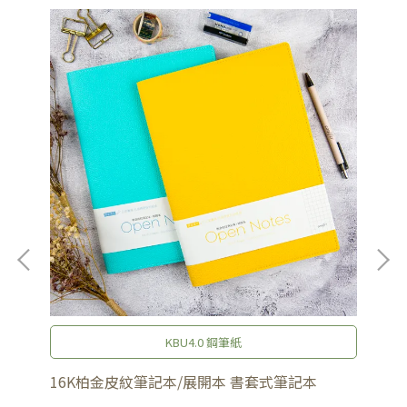
KBU4.0 鋼筆紙
筆記
16K柏金皮紋筆記本/展開本 書套式筆記本
25