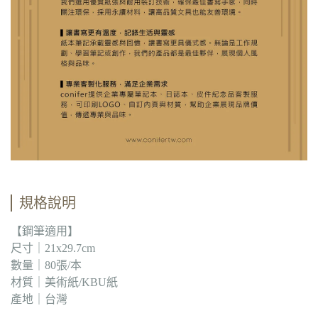
規格說明
【鋼筆適用】
尺寸｜21x29.7cm
數量｜80張/本
材質｜美術紙/KBU紙
產地｜台灣