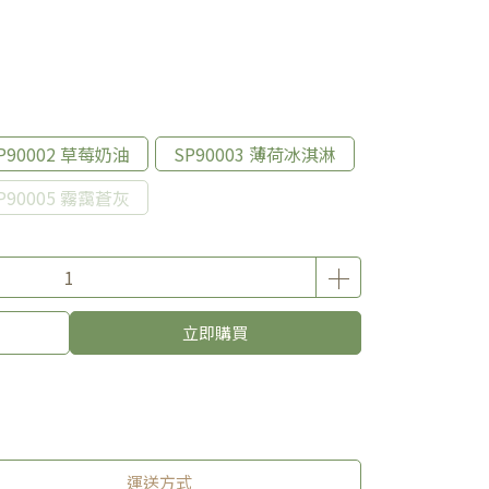
P90002 草莓奶油
SP90003 薄荷冰淇淋
P90005 霧靄蒼灰
立即購買
運送方式