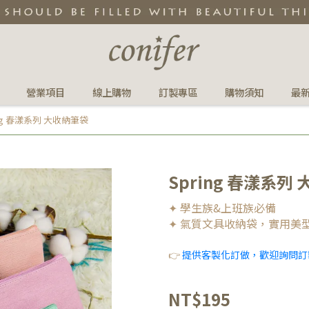
營業項目
線上購物
訂製專區
購物須知
最
ing 春漾系列 大收納筆袋
Spring 春漾系列
✦ 學生族&上班族必備
✦ 氣質文具收納袋，實用美
👉
提供客製化訂做，歡迎詢問訂
NT$195