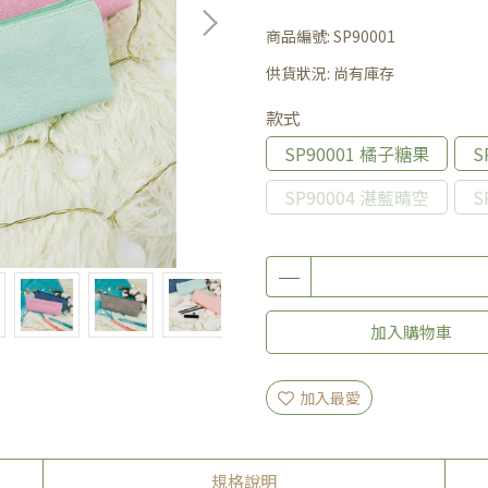
商品編號:
SP90001
供貨狀況:
尚有庫存
款式
SP90001 橘子糖果
S
SP90004 湛藍晴空
S
加入購物車
加入最愛
規格說明