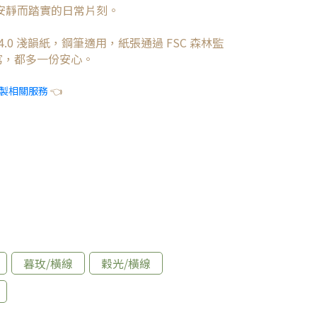
安靜而踏實的日常片刻。
4.0 淺韻紙，鋼筆適用，紙張通過 FSC 森林監
寫，都多一份安心。
製相關服務
👈
暮玫/橫線
穀光/橫線