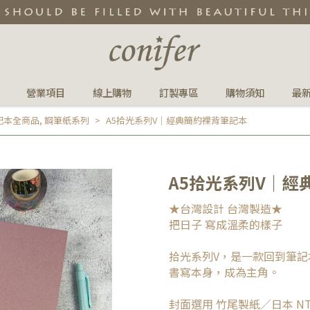
營業項目
線上購物
訂製專區
購物須知
最
記本全商品
,
鋼筆紙系列
A5拾光系列V｜經典簡約裸背筆記本
A5拾光系列V｜經
★台灣設計 台灣製造★
把日子 寫成溫柔的樣子
拾光系列V，是一款回到筆記
書寫本身，成為主角。
封面選用 竹尾製紙／日本 N