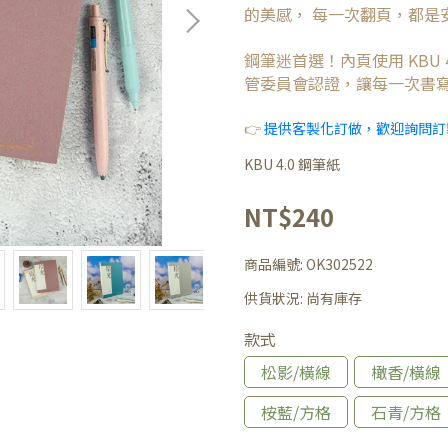
的美感， 每一次翻頁，都是
鋼筆迷首選！內頁使用 KBU 
管委員會認證，讓每一次書
👉
提供客製化訂做，歡迎詢問訂
KBU 4.0 鋼筆紙
NT$240
商品編號:
OK302522
供貨狀況:
尚有庫存
款式
松影/橫線
橄香/橫線
桉藍/方格
石青/方格