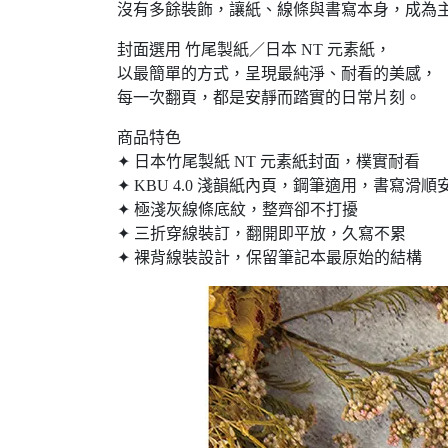
沒有多餘裝飾，讓紙、線條與書寫本身，成為
封面選用 竹尾製紙／日本 NT 元素紙，
以最簡單的方式，呈現最純淨、耐看的美感，
每一次翻頁，都是安靜而踏實的日常片刻。
商品特色
✦ 日本竹尾製紙 NT 元素紙封面，樸實耐看
✦ KBU 4.0 淺韻紙內頁，鋼筆適用，書寫滑順
✦ 極淺灰線條底紋，整齊卻不打擾
✦ 三折穿線裝訂，翻開即平放，久寫不累
✦ 裸背線裝設計，保留筆記本最原始的結構