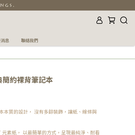
新消息
聯絡我們
典簡約裸背筆記本
本本質的設計， 沒有多餘裝飾，讓紙、線條與
T 元素紙， 以最簡單的方式，呈現最純淨、耐看