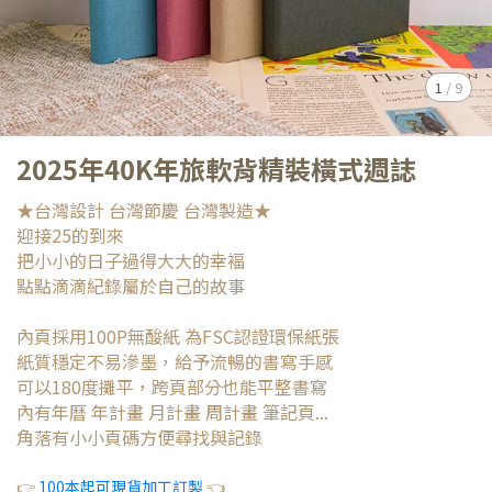
1
/
9
2025年40K年旅軟背精裝橫式週誌
★台灣設計 台灣節慶 台灣製造★
迎接25的到來
把小小的日子過得大大的幸褔
點點滴滴紀錄屬於自己的故事
內頁採用100P無酸紙 為FSC認證環保紙張
紙質穩定不易滲墨，給予流暢的書寫手感
可以180度攤平，跨頁部分也能平整書寫
內有年曆 年計畫 月計畫 周計畫 筆記頁...
角落有小小頁碼方便尋找與記錄
👉
100本起可現貨加工訂製
👈