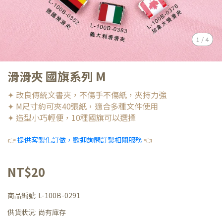
1
/
4
滑滑夾 國旗系列 M
✦ 改良傳統文書夾，不傷手不傷紙，夾持力強
✦ M尺寸約可夾40張紙，適合多種文件使用
✦ 造型小巧輕便，10種國旗可以選擇
👉
提供客製化訂做，歡迎詢問訂製相關服務
👈
NT$20
商品編號:
L-100B-0291
供貨狀況:
尚有庫存