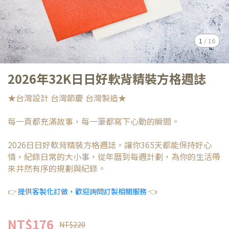
1
/
16
2026年32K日日好軟背精裝方格週誌
★台灣設計 台灣節慶 台灣製造★
每一頁都充滿故事，每一筆都寫下心動的瞬間。
2026日日好軟背精裝方格週誌，讓你365天都能保持好心
情，紀錄日常的大小事，從年曆到每週計劃，為你的生活帶
來井然有序的規劃與紀錄。
👉
提供客製化訂做，歡迎詢問訂製相關服務
👈
NT$176
NT$220