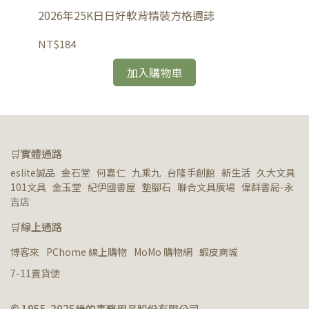
2026年25K日日好軟背精裝方格週誌
2
NT$184
NT
加入購物車
🛒實體通路
eslite誠品   金石堂   何嘉仁   九乘九   台隆手創館   新生活   久大文具   
101文具   金玉堂   紀伊國書屋   墊腳石   聯合文具廣場   偉群書局-永
吉店
🛒線上通路
博客來
PChome 線上購物
MoMo 購物網
蝦皮商城
7-11賣貨便
© 1955-2025綠的事務用品股份有限公司