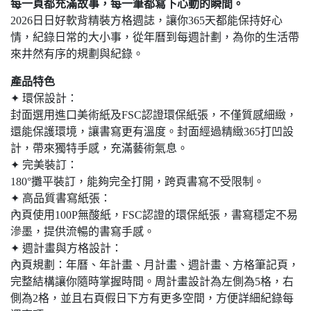
每一頁都充滿故事，每一筆都寫下心動的瞬間。
2026日日好軟背精裝方格週誌，讓你365天都能保持好心
情，紀錄日常的大小事，從年曆到每週計劃，為你的生活帶
來井然有序的規劃與紀錄。
產品特色
✦ 環保設計：
封面選用進口美術紙及FSC認證環保紙張，不僅質感細緻，
還能保護環境，讓書寫更有溫度。封面經過精緻365打凹設
計，帶來獨特手感，充滿藝術氣息。
✦ 完美裝訂：
180°攤平裝訂，能夠完全打開，跨頁書寫不受限制。
✦ 高品質書寫紙張：
內頁使用100P無酸紙，FSC認證的環保紙張，書寫穩定不易
滲墨，提供流暢的書寫手感。
✦ 週計畫與方格設計：
內頁規劃：年曆、年計畫、月計畫、週計畫、方格筆記頁，
完整結構讓你隨時掌握時間。周計畫設計為左側為5格，右
側為2格，並且右頁假日下方有更多空間，方便詳細紀錄每