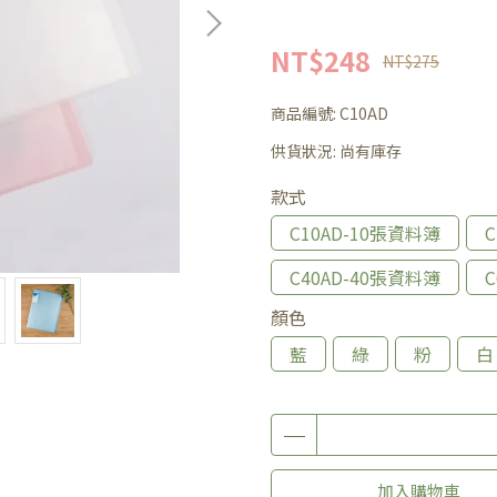
NT$248
NT$275
商品編號:
C10AD
供貨狀況:
尚有庫存
款式
C10AD-10張資料簿
C40AD-40張資料簿
顏色
藍
綠
粉
白
加入購物車