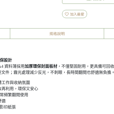
加入最愛
規格說明
環保設計
4 資料簿採用
加厚環保封面板材
，不僅堅固耐用，更具備可回
要文件；霧光處理減少反光，不刺眼，長時間翻閱也舒適無負擔
體工作與收納氛圍
收再利用，環保又安心
日常頻繁翻閱使用
舒適
、影印紙張