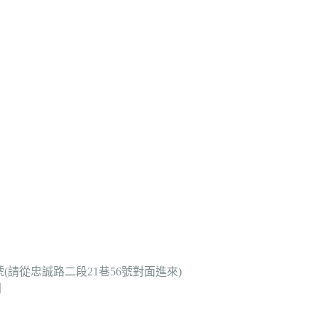
7號(請從忠誠路二段21巷56號對面進來)
利