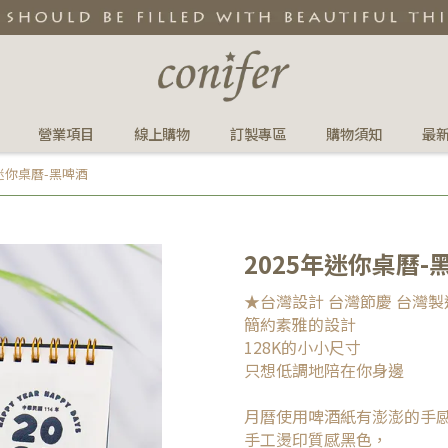
營業項目
線上購物
訂製專區
購物須知
最
年迷你桌曆-黑啤酒
2025年迷你桌曆-
★台灣設計 台灣節慶 台灣製
簡約素雅的設計
128K的小小尺寸
只想低調地陪在你身邊
月曆使用啤酒紙有澎澎的手
手工燙印質感黑色，