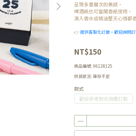
呈現多重層次的美感，
啤酒紙也可當聞香紙使用，
滴入香水或精油整天心情都香
👉
提供客製化訂做，歡迎詢問訂
NT$150
商品編號:
06128125
供貨狀況:
庫存不足
款式
歡迎參考款式詢價訂製