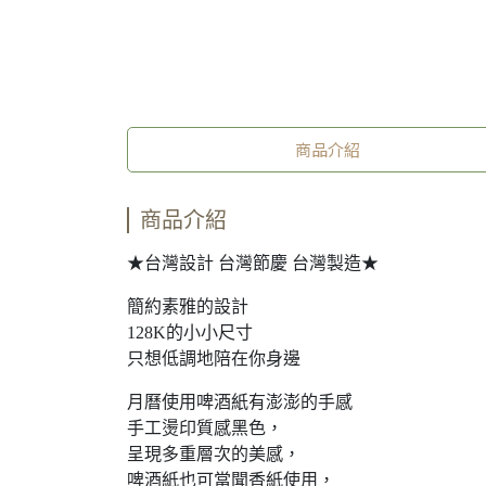
商品介紹
商品介紹
★台灣設計 台灣節慶 台灣製造★
簡約素雅的設計
128K的小小尺寸
只想低調地陪在你身邊
月曆使用啤酒紙有澎澎的手感
手工燙印質感黑色，
呈現多重層次的美感，
啤酒紙也可當聞香紙使用，